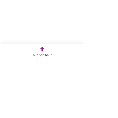
Aller en haut
Inscris-toi à notre infolettre!
Politique de confidentialité